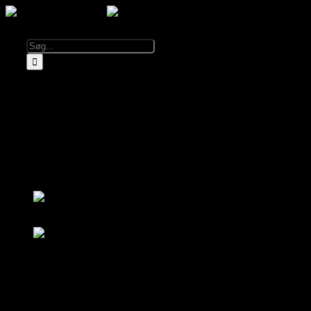
Kalender
Info
Om El Diablo
Åbningstider & Priser
Lej El Diablo
FAQ
Partnere
Log ind
Bliv medlem
Log ind
Bliv medlem
Kalender
Om El Diablo
Åbningstider & Priser
FAQ