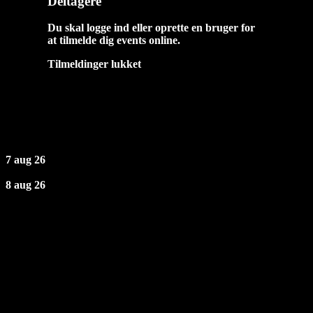
Deltagere
Du skal logge ind eller oprette en bruger for
at tilmelde dig events online.
Tilmeldinger lukket
Næste Events
7 aug 26
8 aug 26
Åbningstider
Fredag: 19 - 02
Lørdag: 19 - 02
Søndag - Torsdag: Lukket
TELEFONTID