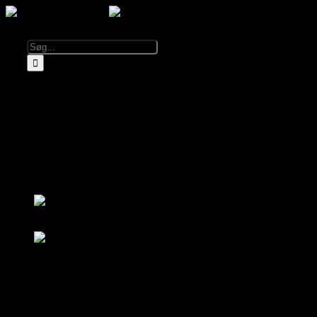
Kalender
Info
Om El Diablo
Åbningstider & Priser
Lej El Diablo
FAQ
Partnere
Log ind
Bliv medlem
Log ind
Bliv medlem
Kalender
Om El Diablo
Åbningstider & Priser
FAQ