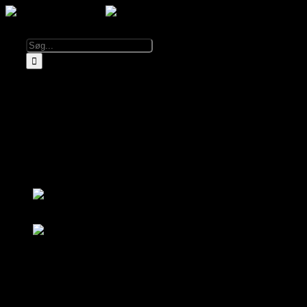
Kalender
Info
Om El Diablo
Åbningstider & Priser
Lej El Diablo
FAQ
Partnere
Log ind
Bliv medlem
Log ind
Bliv medlem
Kalender
Om El Diablo
Åbningstider & Priser
FAQ