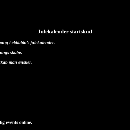
Julekalender startskud
ng i eldiablo’s julekalender.
nings skabe.
skab man ønsker.
dig events online.