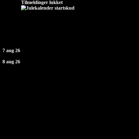
Tilmeldinger lukket
Næste Events
7 aug 26
8 aug 26
Åbningstider
Fredag: 19 - 02
Lørdag: 19 - 02
Søndag - Torsdag: Lukket
TELEFONTID
Søn - Tor | 16 - 20
Fre - Lør | 16 - 02
Kontakt