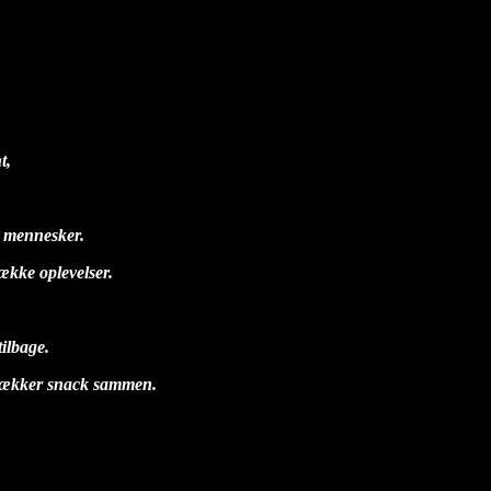
t,
e mennesker.
kke oplevelser.
tilbage.
n lækker snack sammen.