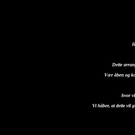
DE STIVE PØLSERS AFTEN
diablo
2025-05-24T10:00:11+02:00
H
Dette arran
Vær åben og k
hvor vi
Vi håber, at dette vi