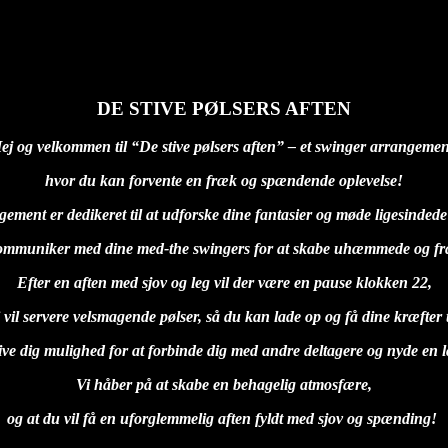
DE STIVE PØLSERS AFTEN
ej og velkommen til “
De stive pølsers aften
” – et swinger arrangemen
hvor du kan forvente en fræk og spændende oplevelse!
gement er dedikeret til at udforske dine fantasier og møde ligesinded
ommuniker med dine med-
the swingers
for at skabe uhæmmede og fræ
Efter en aften med sjov og leg vil der være en pause klokken 22,
 vil servere velsmagende pølser, så du kan lade op og få dine kræfter 
l give dig mulighed for at forbinde dig med andre deltagere og nyde e
Vi håber på at skabe en behagelig atmosfære,
og at du vil få en uforglemmelig aften fyldt med sjov og spænding!