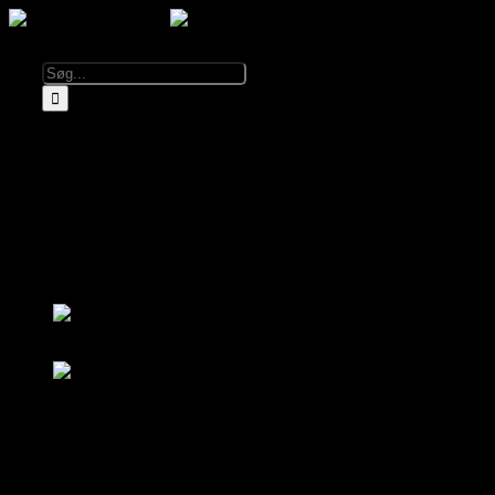
Calendar
Info
About El Diablo
Opening hours & prices
Rent El Diablo
FAQ
Partners
Log in
sign up
Log in
sign up
Calendar
About El Diablo
Opening hours & prices
FAQ