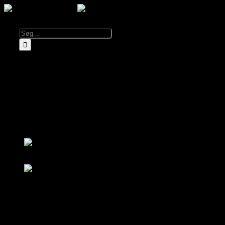
Calendar
Info
About El Diablo
Opening hours & prices
Rent El Diablo
FAQ
Partners
Log in
sign up
Log in
sign up
Calendar
About El Diablo
Opening hours & prices
FAQ