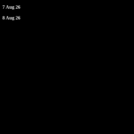
7 Aug 26
8 Aug 26
Opening hours
Friday: 19 - 02
Saturday: 19 - 02
Sunday - Thursday: Closed
TELEPHONE TIME
Sun - Thur | 16 - 20
Fri - Sat | 16 - 02
Contact
Uglerupvej 32, 4300 Holbæk
Telefon:
+45 27 76 66 66
Email:
info@eldiablo.dk
Web:
eldiablo.dk