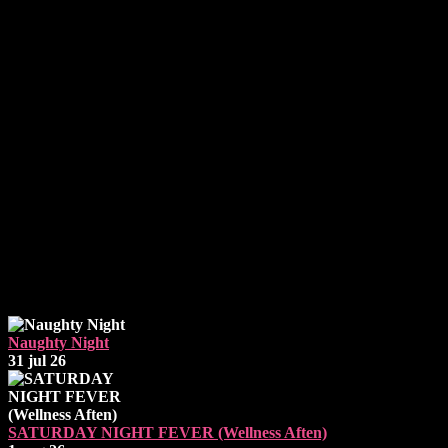
Mænd: 350kr
Kvinder: 250kr
Par: 400kr
For gæster der ikke har en profil på El Diablo, koster det 100kr
ekstra i entré.
Det er ikke muligt at tjekke ind i klubben med sin par-profil hvis
man kommer alene eller omvendt.
Der skal derfor laves en profil der passer til den status du har den
pågældende aften. Ønskes dette ikke, er det altid muligt at komme
ind som gæst ved at betale 100,- ekstra uden profil.
Betaling
: MobilePay eller kontant
Næste Events
Naughty Night
31 jul 26
SATURDAY NIGHT FEVER (Wellness Aften)