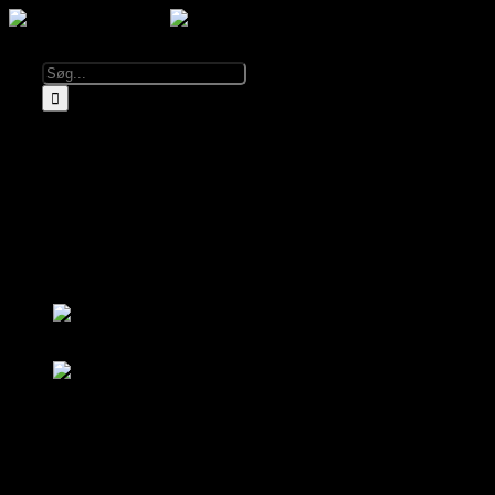
Kalender
Info
Om El Diablo
Åbningstider & Priser
Lej El Diablo
FAQ
Partnere
Log ind
Bliv medlem
Log ind
Bliv medlem
Kalender
Om El Diablo
Åbningstider & Priser
FAQ