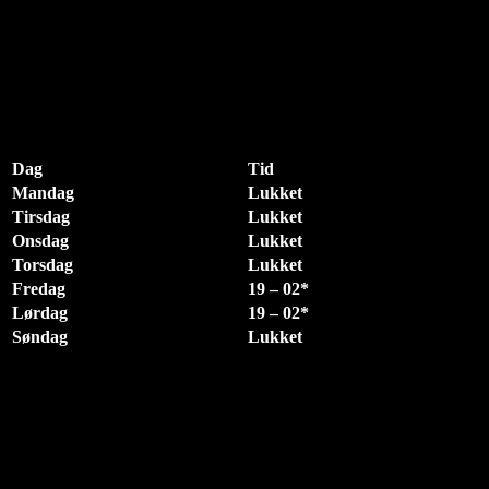
Åbningstider & Priser
diablo
2023-10-14T18:24:52+02:00
ÅBNINGSTIDER I CLUB EL DIABLO
Klubbens faste åbningstider ses på skemaet nedenfor. Der kan
forekomme events på andre dage samt udvidet åbningstid. Følg med
på de enkelte events.
Dag
Tid
Mandag
Lukket
Tirsdag
Lukket
Onsdag
Lukket
Torsdag
Lukket
Fredag
19 – 02*
Lørdag
19 – 02*
Søndag
Lukket
*Udskænkning stopper klokken 02 Fredag & Lørdag
*Dørene bliver lukket en time før lukketid.
PRISER
Entre medlemmer: