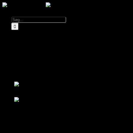
Kalender
Info
Om El Diablo
Åbningstider & Priser
Lej El Diablo
FAQ
Partnere
Log ind
Bliv medlem
Log ind
Bliv medlem
Kalender
Om El Diablo
Åbningstider & Priser
FAQ