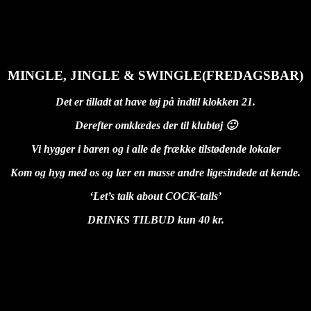
05T11:39:38+01:00
MINGLE, JINGLE & SWINGLE(FREDAGSBAR)
Det er tilladt at have tøj på indtil klokken 21.
Derefter omklædes der til klubtøj 🙂
Vi hygger i baren og i alle de frække tilstødende lokaler
Kom og hyg med os og lær en masse andre ligesindede at kende.
‘Let’s talk about COCK-tails’
DRINKS TILBUD kun 40 kr.