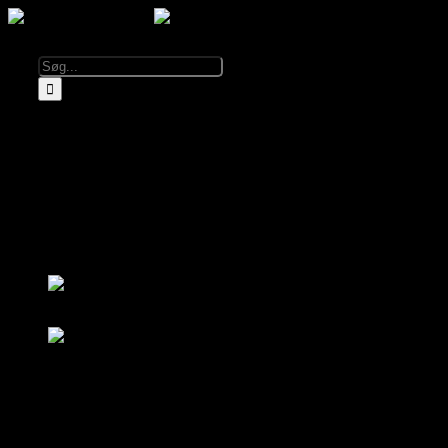
Kalender
Info
Om El Diablo
Åbningstider & Priser
Lej El Diablo
FAQ
Partnere
Log ind
Bliv medlem
Log ind
Bliv medlem
Kalender
Om El Diablo
Åbningstider & Priser
FAQ