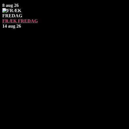
8 aug 26
FRÆK FREDAG
14 aug 26
Åbningstider
Fredag: 19 - 02
Lørdag: 19 - 02
Søndag - Torsdag: Lukket
TELEFONTID
Søn - Tor | 16 - 20
Fre - Lør | 16 - 02
Kontakt
Uglerupvej 32, 4300 Holbæk
Telefon:
+45 27 76 66 66
E-mail:
info@eldiablo.dk