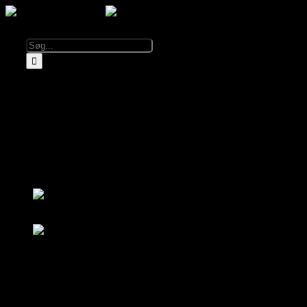
Kalender
Info
Om El Diablo
Åbningstider & Priser
Lej El Diablo
FAQ
Partnere
Log ind
Bliv medlem
Log ind
Bliv medlem
Kalender
Om El Diablo
Åbningstider & Priser
FAQ