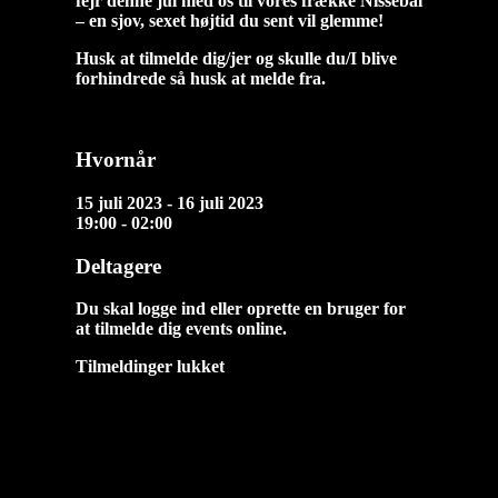
fejr denne jul med os til vores frække Nissebal
– en sjov, sexet højtid du sent vil glemme!
Husk at tilmelde dig/jer og skulle du/I blive
forhindrede så husk at melde fra.
Hvornår
15 juli 2023 - 16 juli 2023
19:00 - 02:00
Deltagere
Du skal logge ind eller oprette en bruger for
at tilmelde dig events online.
Tilmeldinger lukket
Næste Events