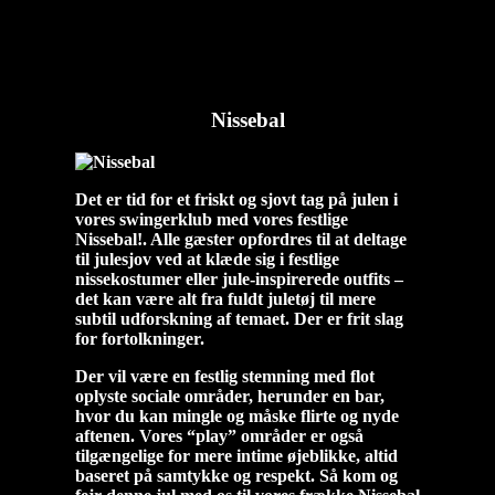
Nissebal
Holbækpar 30
2024-11-01T16:57:23+01:00
Nissebal
Det er tid for et friskt og sjovt tag på julen i
vores swingerklub med vores festlige
Nissebal!. Alle gæster opfordres til at deltage
til julesjov ved at klæde sig i festlige
nissekostumer eller jule-inspirerede outfits –
det kan være alt fra fuldt juletøj til mere
subtil udforskning af temaet. Der er frit slag
for fortolkninger.
Der vil være en festlig stemning med flot
oplyste sociale områder, herunder en bar,
hvor du kan mingle og måske flirte og nyde
aftenen. Vores “play” områder er også
tilgængelige for mere intime øjeblikke, altid
baseret på samtykke og respekt. Så kom og