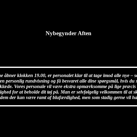
Nybegynder Aften
bner klokken 19.00, er personalet klar til at tage imod alle nye – so
en personlig rundvisning og få besvaret alle dine spørgsmål, hvis du 
læde. Vores personale vil være ekstra opmærksomme på lige præcis d
hed for at beholde dit tøj på. Man er selvfølgelig velkommen til at ski
or dem der kan være ramt af blufærdighed, men som stadig gerne vil hav