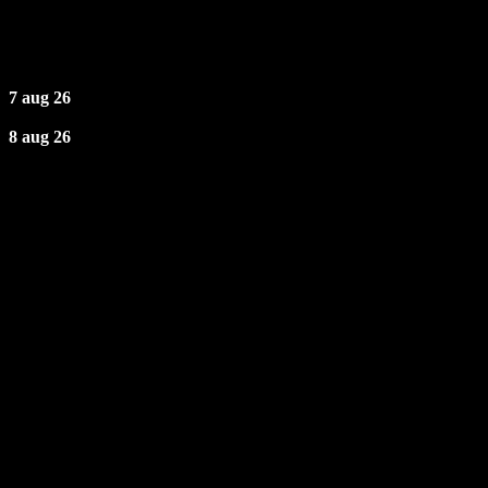
Næste Events
7 aug 26
8 aug 26
Åbningstider
Fredag: 19 - 02
Lørdag: 19 - 02
Søndag - Torsdag: Lukket
TELEFONTID
Søn - Tor | 16 - 20
Fre - Lør | 16 - 02
Kontakt
Uglerupvej 32, 4300 Holbæk
Telefon:
+45 27 76 66 66