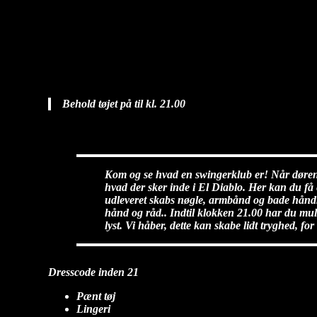
Nybegynder Aften
diablo
2025-07-30T11:10:51+02:00
Behold tøjet på til kl. 21.00
Kom og se hvad en swingerklub er! Når dørene å
hvad der sker inde i El Diablo. Her kan du få 
udleveret skabs nøgle, armbånd og bade håndk
hånd og råd.. Indtil klokken 21.00 har du mulig
lyst. Vi håber, dette kan skabe lidt tryghed, f
Dresscode inden 21
Pænt tøj
Lingeri