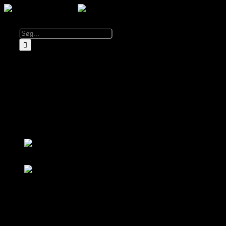
Kalender
Info
Om El Diablo
Åbningstider & Priser
Lej El Diablo
FAQ
Partnere
Log ind
Bliv medlem
Log ind
Bliv medlem
Kalender
Om El Diablo
Åbningstider & Priser
FAQ