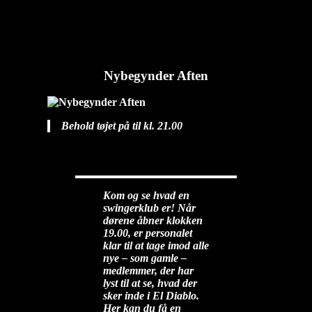
Nybegynder Aften
diablo
2025-10-14T12:07:25+02:00
Nybegynder Aften
Behold tøjet på til kl. 21.00
Kom og se hvad en
swingerklub er! Når
dørene åbner klokken
19.00, er personalet
klar til at tage imod alle
nye – som gamle –
medlemmer, der har
lyst til at se, hvad der
sker inde i El Diablo.
Her kan du få en