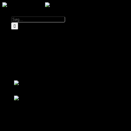
Kalender
Info
Om El Diablo
Åbningstider & Priser
Lej El Diablo
FAQ
Partnere
Log ind
Bliv medlem
Log ind
Bliv medlem
Kalender
Om El Diablo
Åbningstider & Priser
FAQ