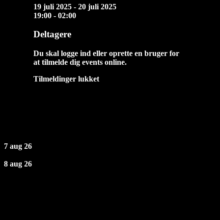
19 juli 2025 - 20 juli 2025
19:00 - 02:00
Deltagere
Du skal logge ind eller oprette en bruger for
at tilmelde dig events online.
Tilmeldinger lukket
Næste Events
7 aug 26
8 aug 26
Åbningstider
Fredag: 19 - 02
Lørdag: 19 - 02
Søndag - Torsdag: Lukket