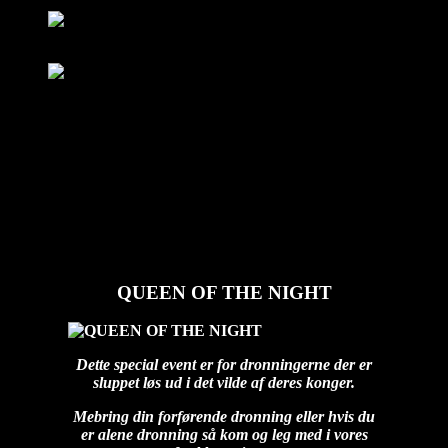
Log ind
Bliv medlem
Log ind
Bliv medlem
Kalender
Om El Diablo
Åbningstider & Priser
FAQ
QUEEN OF THE NIGHT
diablo
2025-05-24T10:13:11+02:00
QUEEN OF THE NIGHT
Dette special event er for dronningerne der er
sluppet løs ud i det vilde af deres konger.
Mebring din forførende dronning eller hvis du
er alene dronning så kom og leg med i vores