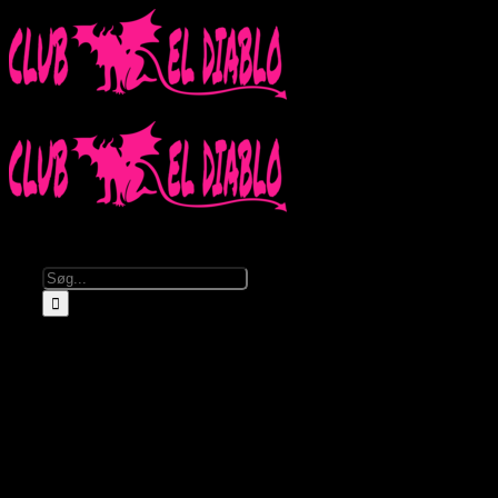
Kalender
Info
Om El Diablo
Åbningstider & Priser
Lej El Diablo
FAQ
Partnere