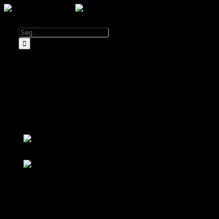
Kalender
Info
Om El Diablo
Åbningstider & Priser
Lej El Diablo
FAQ
Partnere
Log ind
Bliv medlem
Log ind
Bliv medlem
Kalender
Om El Diablo
Åbningstider & Priser
FAQ