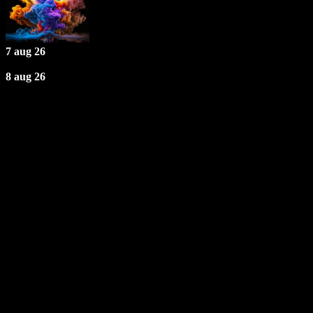
7 aug 26
8 aug 26
Åbningstider
Fredag: 19 - 02
Lørdag: 19 - 02
Søndag - Torsdag: Lukket
TELEFONTID
Søn - Tor | 16 - 20
Fre - Lør | 16 - 02
Kontakt
Uglerupvej 32, 4300 Holbæk
Telefon:
+45 27 76 66 66