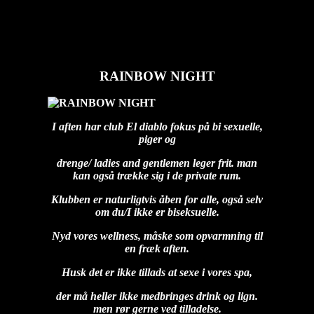
RAINBOW NIGHT
diablo
2026-02-02T12:15:48+01:00
RAINBOW NIGHT
I aften har club El diablo fokus på
bi sexuelle,
piger og
drenge/ ladies and gentlemen leger frit. man
kan også trække sig i de private rum.
Klubben er naturligtvis åben for alle, også selv
om du/I ikke er biseksuelle.
Nyd vores wellness, måske som opvarmning til
en fræk aften.
Husk det er ikke tillads at sexe i vores spa,
der må heller ikke medbringes drink og lign.
men rør gerne ved tilladelse.