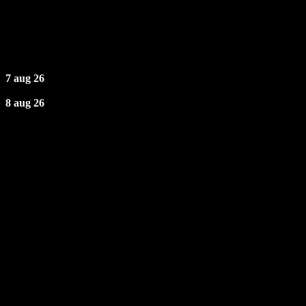
Næste Events
7 aug 26
8 aug 26
Åbningstider
Fredag: 19 - 02
Lørdag: 19 - 02
Søndag - Torsdag: Lukket
TELEFONTID
Søn - Tor | 16 - 20
Fre - Lør | 16 - 02
Kontakt
Uglerupvej 32, 4300 Holbæk