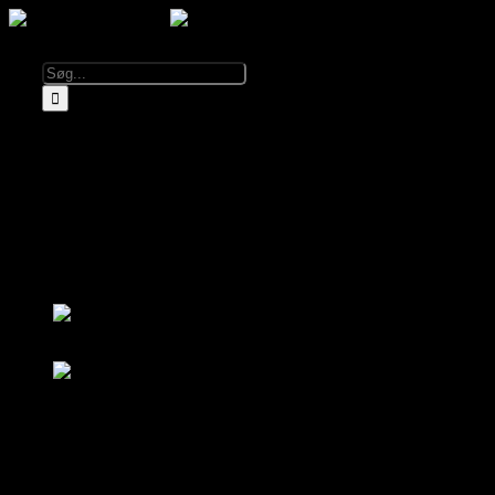
Kalender
Info
Om El Diablo
Åbningstider & Priser
Lej El Diablo
FAQ
Partnere
Log ind
Bliv medlem
Log ind
Bliv medlem
Kalender
Om El Diablo
Åbningstider & Priser
FAQ